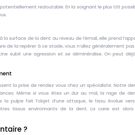
 potentiellement redoutable. En la soignant le plus tôt poss
ux.
 la surface de la dent au niveau de l’émail, elle prend l’ap
e de la repérer à ce stade, vous n’allez généralement pas l
ntine subit une agression et se déminéralise. On peut dé
ment
ussent la prise de rendez vous chez un spécialiste. Notre d
ances. Même si vous êtes un dur au mal, la rage de dent 
e la pulpe fait l’objet d’une attaque, le tissu évolue vers
tres tissus environnants de la dent. La carie est alor
ntaire ?