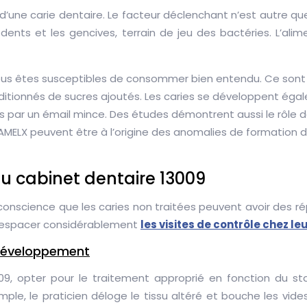
d’une carie dentaire. Le facteur déclenchant n’est autre que 
es dents et les gencives, terrain de jeu des bactéries. L’al
 vous êtes susceptibles de consommer bien entendu. Ce sont
additionnés de sucres ajoutés. Les caries se développent ég
s par un émail mince. Des études démontrent aussi le rôle d
ELX peuvent être à l’origine des anomalies de formation de
au cabinet dentaire 13009
 conscience que les caries non traitées peuvent avoir des ré
 d’espacer considérablement
les visites de contrôle chez le
 développement
3009, opter pour le traitement approprié en fonction du
simple, le praticien déloge le tissu altéré et bouche les 