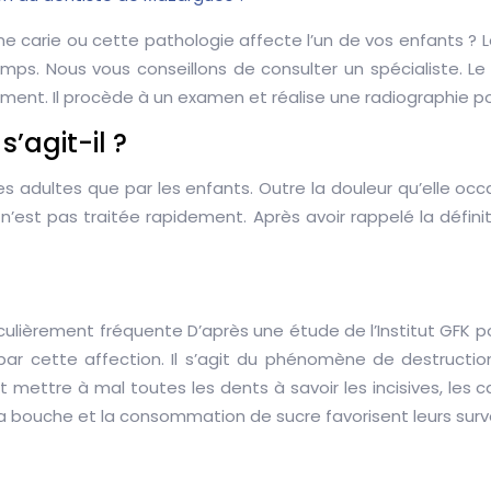
ne carie ou cette pathologie affecte l’un de vos enfants ?
ps. Nous vous conseillons de consulter un spécialiste. Le 
ment. Il procède à un examen et réalise une radiographie po
s’agit-il ?
es adultes que par les enfants. Outre la douleur qu’elle occ
’est pas traitée rapidement. Après avoir rappelé la défini
iculièrement fréquente D’après une étude de l’Institut GFK 
 par cette affection. Il s’agit du phénomène de destructio
t mettre à mal toutes les dents à savoir les incisives, les c
a bouche et la consommation de sucre favorisent leurs sur