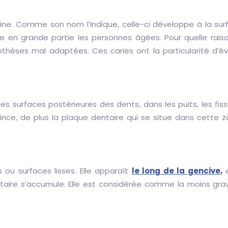
acine. Comme son nom l’indique, celle-ci développe à la sur
che en grande partie les personnes âgées. Pour quelle raiso
othèses mal adaptées. Ces caries ont la particularité d’é
es surfaces postérieures des dents, dans les puits, les fissu
ce, de plus la plaque dentaire qui se situe dans cette z
es ou surfaces lisses. Elle apparaît
le long de la gencive,
e
ntaire s’accumule. Elle est considérée comme la moins grave