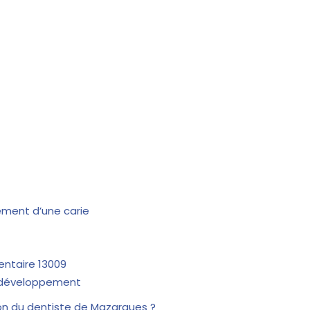
ment d’une carie
entaire 13009
e développement
ion du dentiste de Mazargues ?